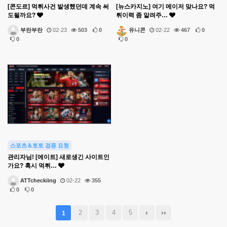
[콘도르] 먹튀사건 발생했던데 계속 써
[뉴스카지노] 여기 메이저 맞나요? 먹
도될까요?
튀이력 좀 알려주…
부란부란
02-23
503
0
유니콘
02-22
467
0
0
0
스포츠＆토토 검증 요청
관리자님! [에이트] 새로생긴 사이트인
가요? 혹시 먹튀…
ATTcheckiing
02-22
355
0
0
2
3
4
5
1