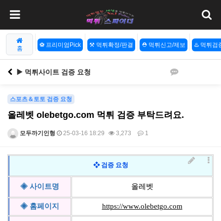
⚽️ 프리미엄Pick
⚒️ 먹튀확정/판결
⛑️ 먹튀신고/제보
♨️ 먹튀
홈
▶️ 먹튀사이트 검증 요청
스포츠＆토토 검증 요청
올레벳 olebetgo.com 먹튀 검증 부탁드려요.
모두까기인형
25-03-16 18:29
3,273
1
본문
❖
검증 요청
◈ 사이트명
올레벳
◈ 홈페이지
https://www.olebetgo.com