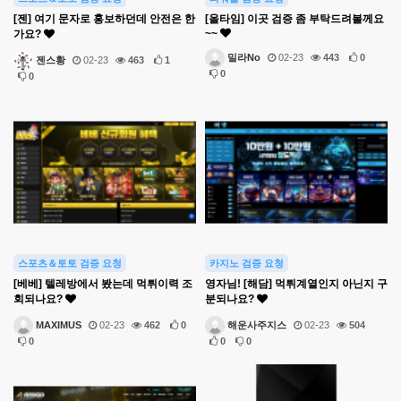
[젠] 여기 문자로 홍보하던데 안전은 한
[올타임] 이곳 검증 좀 부탁드려볼께요
~~
가요?
밀라No
02-23
443
0
젠스황
02-23
463
1
0
0
스포츠＆토토 검증 요청
카지노 검증 요청
[베베] 텔레방에서 봤는데 먹튀이력 조
영자님! [해담] 먹튀계열인지 아닌지 구
회되나요?
분되나요?
MAXIMUS
02-23
462
0
해운사주지스
02-23
504
0
0
0