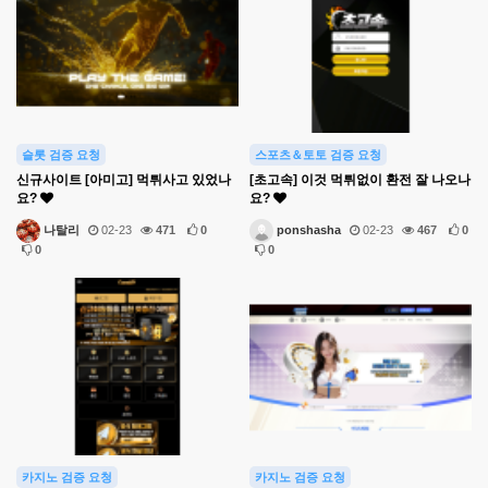
슬롯 검증 요청
스포츠＆토토 검증 요청
신규사이트 [아미고] 먹튀사고 있었나
[초고속] 이것 먹튀없이 환전 잘 나오나
요?
요?
나탈리
02-23
471
0
ponshasha
02-23
467
0
0
0
카지노 검증 요청
카지노 검증 요청