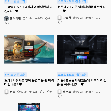
카지노 검증 요청
스포츠＆토토 검증 요청
[고광렬카지노] 먹튀사고 발생한적 있
[윈투데이] 이곳 먹튀체킹좀 해주세요
~~~
었나요?
따르릉
02-24
937
0
광려리탑
02-24
953
0
0
0
카지노 검증 요청
스포츠＆토토 검증 요청
[보해] 먹튀사고 없이 운영되온 찐 메이
[리듬] 홍보문자 받았는데 먹튀이력 검
저 맞나요?
증 좀 해주세요!…
찐로
02-24
926
0
0
레버트
02-24
887
0
0