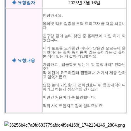
◈ 요청일자
2025
년
3
월
16
일
안녕하세요
.
올레벳 먹튀 검증을 부탁 드리고자 글 처음 써봅니
다
.
친구랑 같이 놀터 찾던 중 올레벳에 가입 하게 되
었습니다
.
제가 토토를 오래한건 아니라 많은건 모르는데 올
레벳이라는 곳이 좀 이름이 있는 곳이라는 걸 들어
본 적이 있는 거 같아 가입했어요
◈ 요청내용
가입하고
.
입금할곳 받는데 뭐 통장내역
?
전화번
호
?
막 이런거 요구하길래 찝찝해서 거기서 제공 안하
고 멈췄거든요
요즘 놀터 가입할 때 전화번호니 뭐 통장내역이니
까라고 하는게 정상적인 건가요
??
이런건 처음이라 좀 불안합니다
.
먹튀 사이트인지도 같이 알려주세요
.