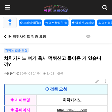
⚽️ 프리미엄Pick
⚒️ 먹튀확정/판결
⛑️ 먹튀신고/제보
♨️ 먹튀
홈
▶️ 먹튀사이트 검증 요청
카지노 검증 요청
치치카지노 여기 혹시 먹튀신고 들어온 거 있습니
까?
바람향기
25-04-09 14:04
1,452
0
본문
❖
검증 요청
◈ 사이트명
치치카지노
◈ 홈페이지
https://chi-365.com