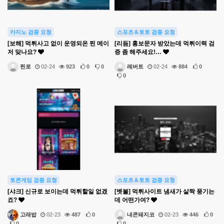
카지노 검증 요청
스포츠＆토토 검증 요청
[보해] 먹튀사고 없이 운영되온 찐 메이
[리듬] 홍보문자 받았는데 먹튀이력 검
저 맞나요?
증 좀 해주세요!…
찐로
02-24
923
0
0
레버트
02-24
884
0
0
토큰게임 검증 요청
스포츠＆토토 검증 요청
[샤크] 신규로 보이는데 먹튀할일 없겠
[벳볼] 먹튀사이트 냄새가 살짝 풍기는
죠?
데 어떤가여?
고래밥
02-23
487
0
내콘돼지코
02-23
446
0
0
0