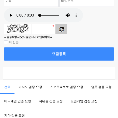
자동등록방지 숫자를 순서대로 입력하세요.
비밀글
댓글등록
전체
카지노 검증 요청
스포츠＆토토 검증 요청
슬롯 검증 요청
미니게임 검증 요청
파워볼 검증 요청
토큰게임 검증 요청
기타 검증 요청