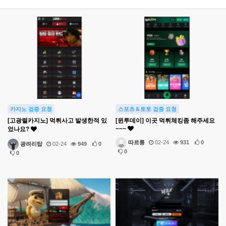
카지노 검증 요청
스포츠＆토토 검증 요청
[고광렬카지노] 먹튀사고 발생한적 있
[윈투데이] 이곳 먹튀체킹좀 해주세요
~~~
었나요?
따르릉
02-24
931
0
광려리탑
02-24
949
0
0
0