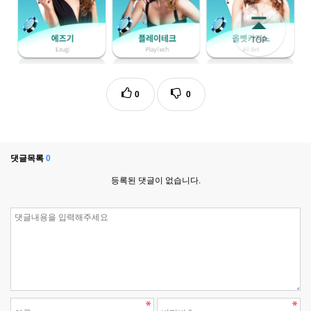
0
0
댓글목록
0
등록된 댓글이 없습니다.