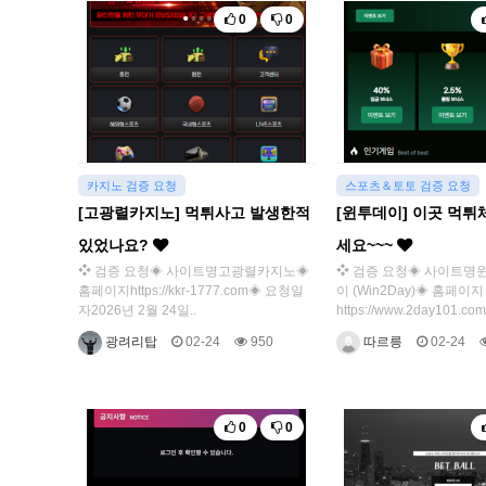
0
0
카지노 검증 요청
스포츠＆토토 검증 요청
[고광렬카지노] 먹튀사고 발생한적
[윈투데이] 이곳 먹튀
있었나요?
세요~~~
❖ 검증 요청◈ 사이트명고광렬카지노◈
❖ 검증 요청◈ 사이트명
홈페이지https://kkr-1777.com◈ 요청일
이 (Win2Day)◈ 홈페이지
자2026년 2월 24일..
https://www.2day101.com
광려리탑
02-24
950
따르릉
02-24
0
0