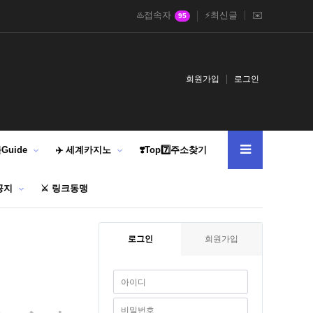
♨️접속자
⚡️최신글
✉️
95
회원가입
로그인
Guide
✈️ 세계카지노
❣️Top7️⃣주소찾기
 공지
⚔️ 링크동맹
로그인
회원가입