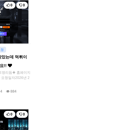
0
0
요청
 받았는데 먹튀이
요!!
이트명리듬◈ 홈페이지
om◈ 요청일자2026년 2
24
884
0
0