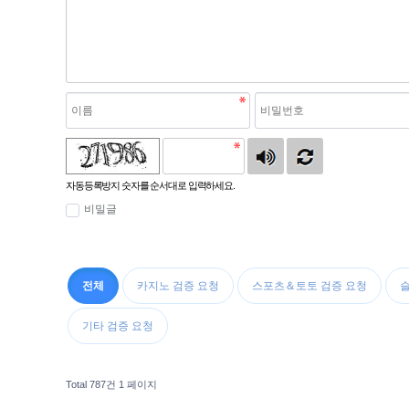
자동등록방지 숫자를 순서대로 입력하세요.
비밀글
전체
카지노 검증 요청
스포츠＆토토 검증 요청
슬
기타 검증 요청
Total 787건
1 페이지