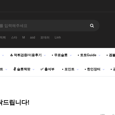
먹튀
스타
M
asd
포데러
Linh
♨️ 먹튀검증/이용후기
• 무료슬롯
• 토토Guide
• 겜블
벤트
✌️ 슬롯잭팟
✅ 출석부
• 포인트
• 한인장터
•
부탁드립니다!