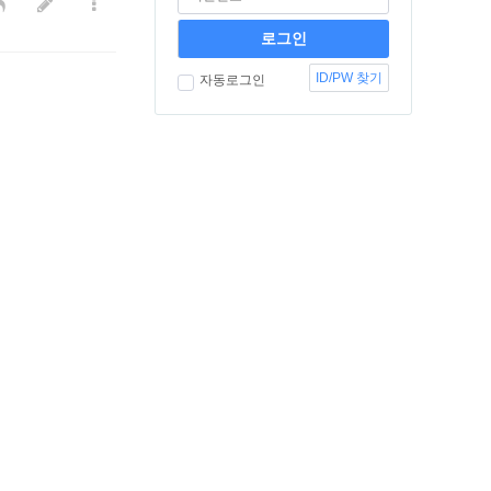
ID/PW 찾기
자동로그인