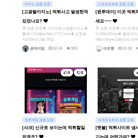
카지노 검증 요청
스포츠＆토토 검증 요청
[고광렬카지노] 먹튀사고 발생한적
[윈투데이] 이곳 먹튀
있었나요?
세요~~~
❖ 검증 요청◈ 사이트명고광렬카지노◈
❖ 검증 요청◈ 사이트명
홈페이지https://kkr-1777.com◈ 요청일
이 (Win2Day)◈ 홈페이지
자2026년 2월 24일..
https://www.2day101.com
광려리탑
02-24
953
따르릉
02-24
0
0
토큰게임 검증 요청
스포츠＆토토 검증 요청
[샤크] 신규로 보이는데 먹튀할일
[벳볼] 먹튀사이트 냄
없겠죠?
기는데 어떤가여?