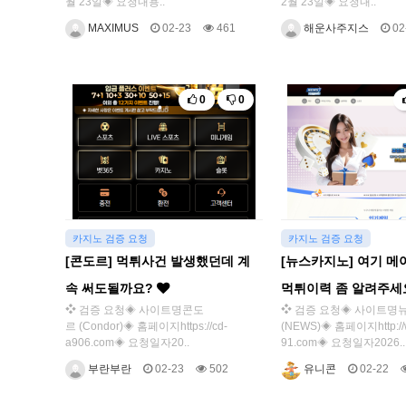
월 23일◈ 요청내용..
2월 23일◈ 요청내..
MAXIMUS
02-23
461
해운사주지스
02
0
0
카지노 검증 요청
카지노 검증 요청
[콘도르] 먹튀사건 발생했던데 계
[뉴스카지노] 여기 메
속 써도될까요?
먹튀이력 좀 알려주세
❖ 검증 요청◈ 사이트명콘도
❖ 검증 요청◈ 사이트명
르 (Condor)◈ 홈페이지https://cd-
(NEWS)◈ 홈페이지http://
a906.com◈ 요청일자20..
91.com◈ 요청일자2026..
부란부란
02-23
502
유니콘
02-22