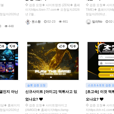
벳볼
❖ 검증 요청◈ 사이트명젠 (ZEN)◈ 홈페
❖ 검증 요청◈ 사이트
이지https://zen-77.com◈ 요청일자2026
TIME)◈ 홈페이지htt
◈ 요청일자2026년
년 2월..
청일자2026년..
젠스황
02-23
461
밀라No
02-
3
448
0
0
0
0
슬롯 검증 요청
스포츠＆토토 검증 
계열인지 아닌
신규사이트 [아미고] 먹튀사고 있
[초고속] 이것 먹
었나요?
오나요?
해담◈ 홈페이지
❖ 검증 요청◈ 사이트명아미고
❖ 검증 요청◈ 사
◈ 요청일자2026년
(AMIGO)◈ 홈페이지https://amg-
지https://ch-n1.