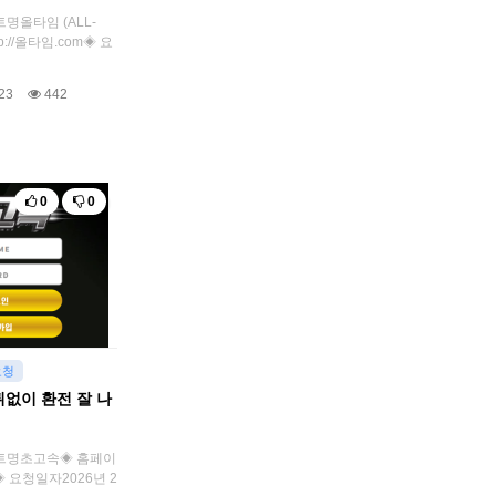
명올타임 (ALL-
p://올타임.com◈ 요
23
442
0
0
요청
튀없이 환전 잘 나
이트명초고속◈ 홈페이
com◈ 요청일자2026년 2