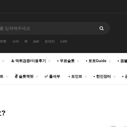
먹튀
스타
M
asd
포데러
Linh
♨️ 먹튀검증/이용후기
• 무료슬롯
• 토토Guide
• 겜블
벤트
✌️ 슬롯잭팟
✅ 출석부
• 포인트
• 한인장터
•
?