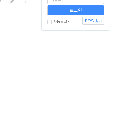
ID/PW 찾기
자동로그인