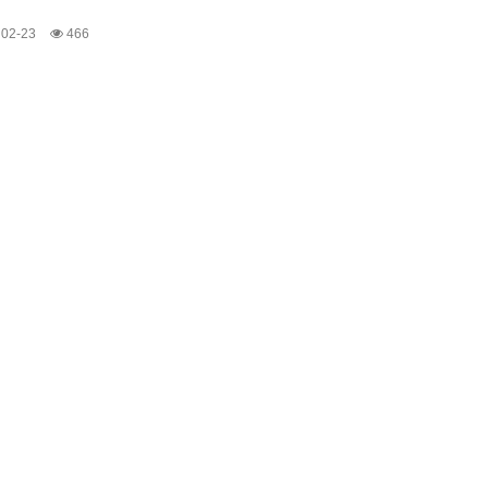
02-23
466