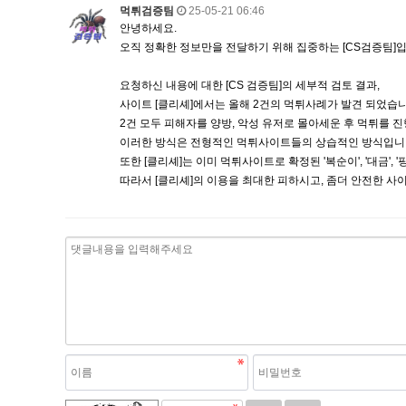
먹튀검증팀
25-05-21 06:46
안녕하세요.
오직 정확한 정보만을 전달하기 위해 집중하는 [CS검증팀]입
요청하신 내용에 대한 [CS 검증팀]의 세부적 검토 결과,
사이트 [클리셰]에서는 올해 2건의 먹튀사례가 발견 되었습니
2건 모두 피해자를 양방, 악성 유저로 몰아세운 후 먹튀를 
이러한 방식은 전형적인 먹튀사이트들의 상습적인 방식입니
또한 [클리셰]는 이미 먹튀사이트로 확정된 '복순이', '대금'
따라서 [클리셰]의 이용을 최대한 피하시고, 좀더 안전한 