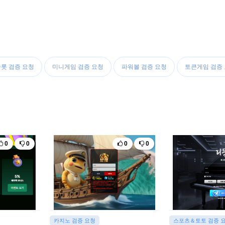
롯 검증 요청
미니게임 검증 요청
파워볼 검증 요청
토큰게임 검증
0
0
0
0
카지노 검증 요청
스포츠＆토토 검증 