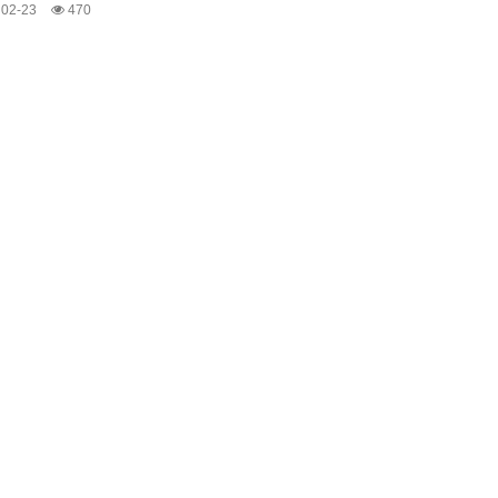
02-23
470