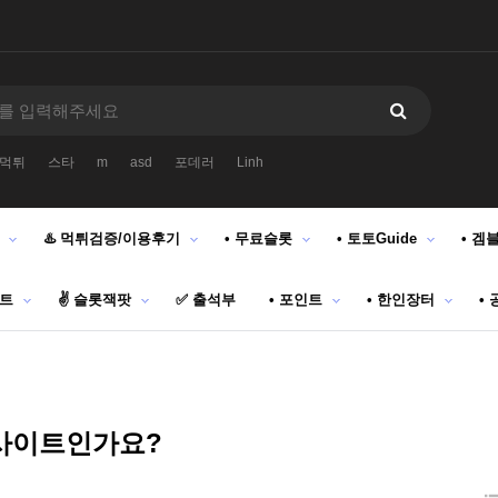
먹튀
스타
m
asd
포데러
Linh
♨️ 먹튀검증/이용후기
• 무료슬롯
• 토토Guide
• 겜블
벤트
✌️ 슬롯잭팟
✅ 출석부
• 포인트
• 한인장터
•
 사이트인가요?