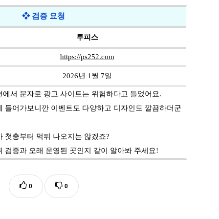
❖
검증 요청
투피스
https://ps252.com
2026
년
1
월 7
일
변에서 문자로 광고 사이트는 위험하다고 들었어요.
데 들어가보니깐 이벤트도 다양하고 디자인도 깔끔하더군
마 첫충부터 먹튀 나오지는 않겠죠?
튀 검증과 오래 운영된 곳인지 같이 알아봐 주세요!
0
0