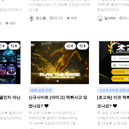
이지https://zen-77.com◈ 요청일자2026
TIME)◈ 홈페이지htt
◈ 요청일자2026년
년 2월..
청일자2026년..
젠스황
02-23
466
밀라No
02-
3
450
0
0
0
0
슬롯 검증 요청
스포츠＆토토 검증 
계열인지 아닌
신규사이트 [아미고] 먹튀사고 있
[초고속] 이것 먹
었나요?
오나요?
해담◈ 홈페이지
❖ 검증 요청◈ 사이트명아미고
❖ 검증 요청◈ 사
◈ 요청일자2026년
(AMIGO)◈ 홈페이지https://amg-
지https://ch-n1.
11.com◈ 요청일자2026년 2월 ..
월 23일◈ 요청내용..