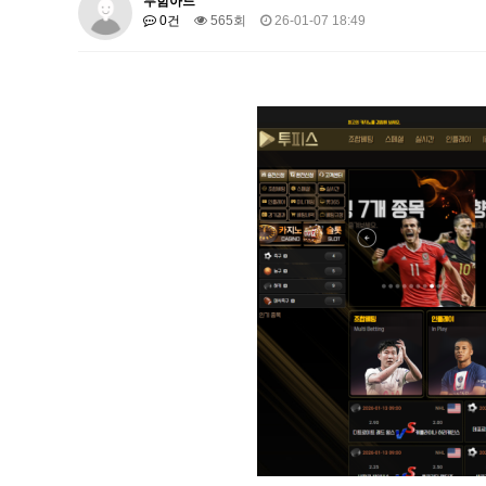
무함아드
0건
565회
26-01-07 18:49