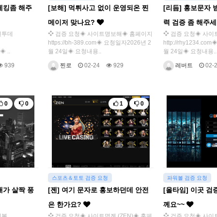
체킹좀 해주
[보해] 먹튀사고 없이 운영되온 찐
[리듬] 홍보문자
메이저 맞나요?
력 검증 좀 해주세
윈투데
❖ 검증 요청◈ 사이트명보해◈ 홈페이지
❖ 검증 요청◈ 사
https://bh-389.com◈ 요청일자2026년 2
http://rhy1234.c
◈ ..
월 24일◈ 요청내용..
월 24일◈ 요청내용..
939
찐로
02-24
929
레버트
02-
0
0
1
0
스포츠＆토토 검증 요청
파워볼 검증 요청
새가 살짝 풍
[젠] 여기 문자로 홍보하던데 안전
[올타임] 이곳 검
은 한가요?
께요~~
벳볼
❖ 검증 요청◈ 사이트명젠 (ZEN)◈ 홈페
❖ 검증 요청◈ 사이트