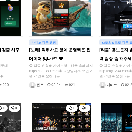
카지노 검증 요청
스포츠＆토토 검증 
체킹좀 해주
[보해] 먹튀사고 없이 운영되온 찐
[리듬] 홍보문자
메이저 맞나요?
력 검증 좀 해주세
윈투데
❖ 검증 요청◈ 사이트명보해◈ 홈페이지
❖ 검증 요청◈ 사
https://bh-389.com◈ 요청일자2026년 2
http://rhy1234.c
◈ ..
월 24일◈ 요청내용..
월 24일◈ 요청내용..
930
찐로
02-24
921
레버트
02-
0
0
1
0