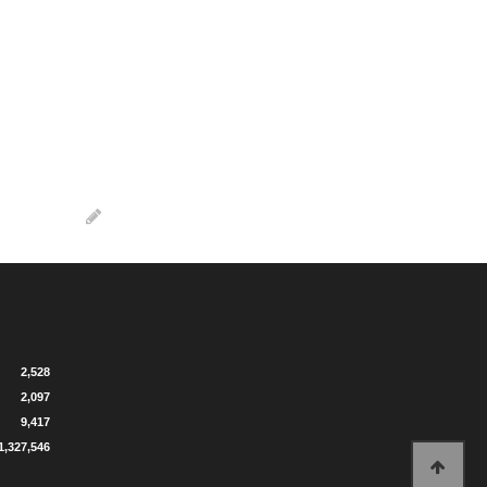
2,528
2,097
9,417
1,327,546