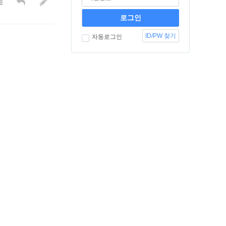
ID/PW 찾기
자동로그인