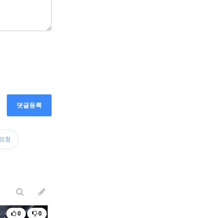
댓글등록
 요청
0
0