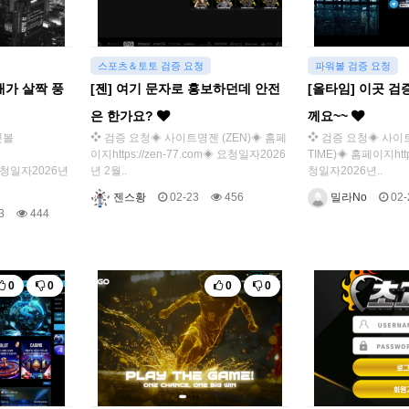
스포츠＆토토 검증 요청
파워볼 검증 요청
새가 살짝 풍
[젠] 여기 문자로 홍보하던데 안전
[올타임] 이곳 검
은 한가요?
께요~~
벳볼
❖ 검증 요청◈ 사이트명젠 (ZEN)◈ 홈페
❖ 검증 요청◈ 사이트
이지https://zen-77.com◈ 요청일자2026
TIME)◈ 홈페이지htt
◈ 요청일자2026년
년 2월..
청일자2026년..
젠스황
02-23
456
밀라No
02-
3
444
0
0
0
0