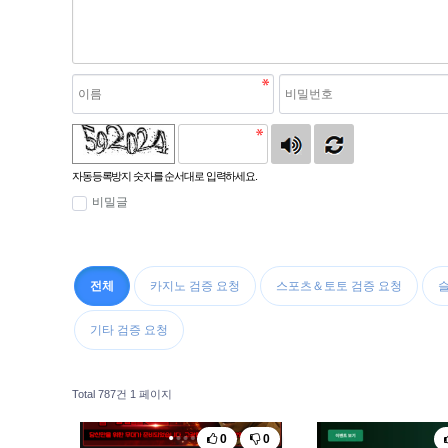
자동등록방지 숫자를 순서대로 입력하세요.
비밀글
전체
카지노 검증 요청
스포츠＆토토 검증 요청
슬
기타 검증 요청
Total 787건
1 페이지
0
0