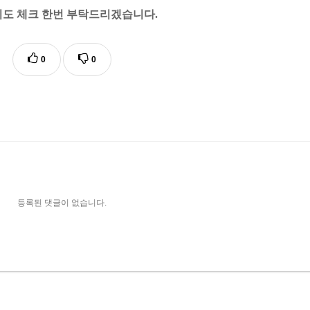
지도 체크 한번 부탁드리겠습니다.
0
0
등록된 댓글이 없습니다.