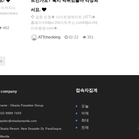
요!
트인가요? 혹시 먹튀있을까 걱정되
뉴스카지노
서요.
www.news-
❖ 검증 요청◈ 사이트명에이트 (ATT)◈
홈페이지https://에이트주소.comhttps://에
462
이트평생.com◈..
ATTcheckiing
02-22
351
접속자집계
e company
name : Okada Paradise Group
오늘
어제
+632 8888 7455
최대
mtspider@okadamanila.com
전체
 Okada Resort, New Seaside Dr, Parañaque,
Manila