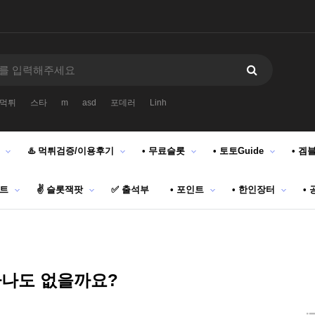
먹튀
스타
m
asd
포데러
Linh
♨️ 먹튀검증/이용후기
• 무료슬롯
• 토토Guide
• 겜블
벤트
✌️ 슬롯잭팟
✅ 출석부
• 포인트
• 한인장터
•
하나도 없을까요?