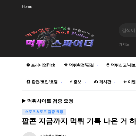
Home
카지노
⚽️ 프리미엄Pick
⚒️ 먹튀확정/판결
⛑️ 먹튀신고/제보
하위분류
♻️ 환전/코인/호텔
⚡️ 홍보
✍️ 게시판
✨ 이
▶️ 먹튀사이트 검증 요청
스포츠＆토토 검증 요청
팔콘 지금까지 먹튀 기록 나온 거 