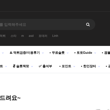
먹튀
스타
m
asd
포데러
Linh
♨️ 먹튀검증/이용후기
• 무료슬롯
• 토토Guide
• 겜블
벤트
✌️ 슬롯잭팟
✅ 출석부
• 포인트
• 한인장터
•
드려요~