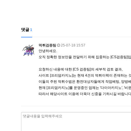
댓글
1
먹튀검증팀
25-07-18 15:57
안녕하세요.
오직 정확한 정보만을 전달하기 위해 집중하는 [CS검증팀]입
요청하신 내용에 대한 [CS 검증팀]의 세부적 검토 결과,
사이트 [프리덤카지노]는 현재 4건의 먹튀이력이 존재하는 
이들의 주된 먹튀수법은 환전대상자들에게 작업베팅, 양방베
현재 [프리덤카지노]를 운영중인 업체는 '다이아카지노', '비
따라서 해당사이트 이용에 더욱더 신중을 기하시길 바랍니다