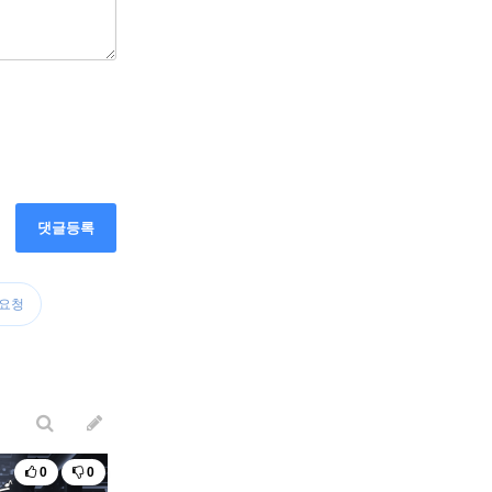
댓글등록
 요청
0
0