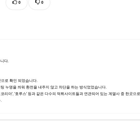
0
0
니다.
것으로 확인 되었습니다.
팅 누명을 씌워 환전을 내주지 않고 차단을 하는 방식었었습니다.
윈코리아', '호루스' 등과 같은 다수의 먹튀사이트들과 연관되어 있는 계열사 중 한곳으
.