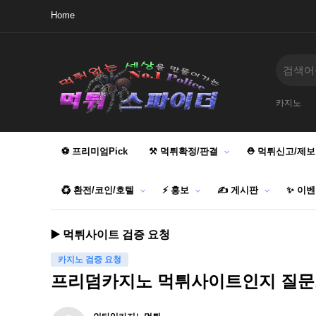
Home
카지노
⚽️ 프리미엄Pick
⚒️ 먹튀확정/판결
⛑️ 먹튀신고/제보
하위분류
♻️ 환전/코인/호텔
⚡️ 홍보
✍️ 게시판
✨ 이
▶️ 먹튀사이트 검증 요청
카지노 검증 요청
프리덤카지노 먹튀사이트인지 질문