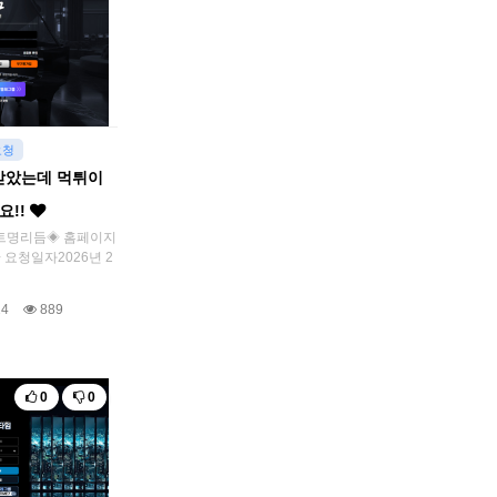
요청
 받았는데 먹튀이
요!!
이트명리듬◈ 홈페이지
om◈ 요청일자2026년 2
24
889
0
0