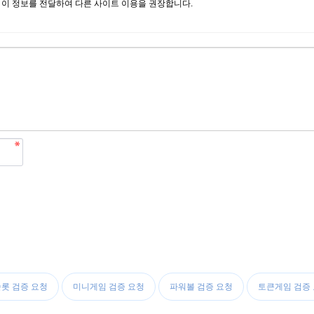
 이 정보를 전달하여 다른 사이트 이용을 권장합니다.
롯 검증 요청
미니게임 검증 요청
파워볼 검증 요청
토큰게임 검증