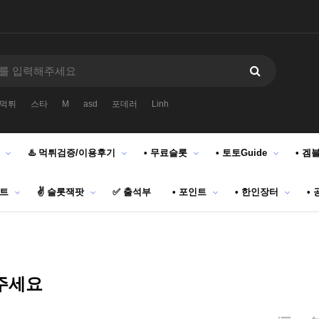
먹튀
스타
M
asd
포데러
Linh
♨️ 먹튀검증/이용후기
• 무료슬롯
• 토토Guide
• 겜블
벤트
✌️ 슬롯잭팟
✅ 출석부
• 포인트
• 한인장터
•
주세요