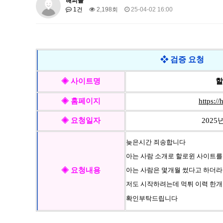
해피콜
1건
2,198회
25-04-02 16:00
❖
검증 요청
◈ 사이트명
할
◈ 홈페이지
https:/
◈ 요청일자
2025
늦은시간 죄송합니다
아는 사람 소개로 할로윈 사이트
◈ 요청내용
아는 사람은 몇개월 썼다고 하더
저도 시작하려는데 먹튀 이력 한
확인부탁드립니다