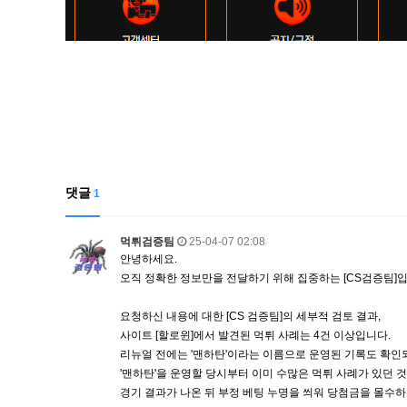
댓글
1
먹튀검증팀
25-04-07 02:08
안녕하세요.
오직 정확한 정보만을 전달하기 위해 집중하는 [CS검증팀]입
요청하신 내용에 대한 [CS 검증팀]의 세부적 검토 결과,
사이트 [할로윈]에서 발견된 먹튀 사례는 4건 이상입니다.
리뉴얼 전에는 '맨하탄'이라는 이름으로 운영된 기록도 확인
'맨하탄'을 운영할 당시부터 이미 수많은 먹튀 사례가 있던 
경기 결과가 나온 뒤 부정 베팅 누명을 씌워 당첨금을 몰수하