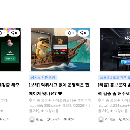
0
0
0
0
카지노 검증 요청
스포츠＆토토 검증 
체킹좀 해주
[보해] 먹튀사고 없이 운영되온 찐
[리듬] 홍보문자
메이저 맞나요?
력 검증 좀 해주세
윈투데
❖ 검증 요청◈ 사이트명보해◈ 홈페이지
❖ 검증 요청◈ 사
https://bh-389.com◈ 요청일자2026년 2
http://rhy1234.c
◈ ..
월 24일◈ 요청내용..
월 24일◈ 요청내용..
934
찐로
02-24
924
레버트
02-