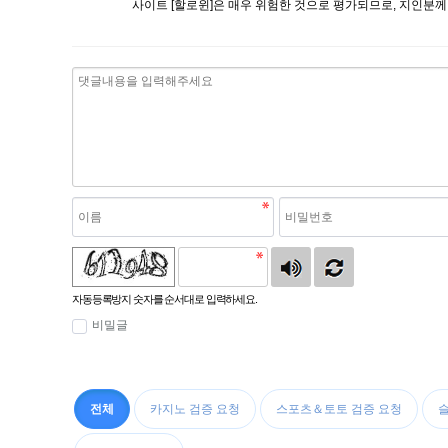
사이트 [할로윈]은 매우 위험한 것으로 평가되므로, 지인분께
자동등록방지 숫자를 순서대로 입력하세요.
비밀글
전체
카지노 검증 요청
스포츠＆토토 검증 요청
슬