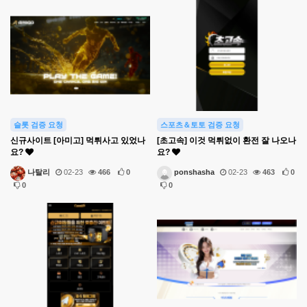
슬롯 검증 요청
스포츠＆토토 검증 요청
신규사이트 [아미고] 먹튀사고 있었나
[초고속] 이것 먹튀없이 환전 잘 나오나
요?
요?
나탈리
02-23
466
0
ponshasha
02-23
463
0
0
0