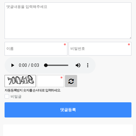
자동등록방지 숫자를 순서대로 입력하세요.
비밀글
댓글등록