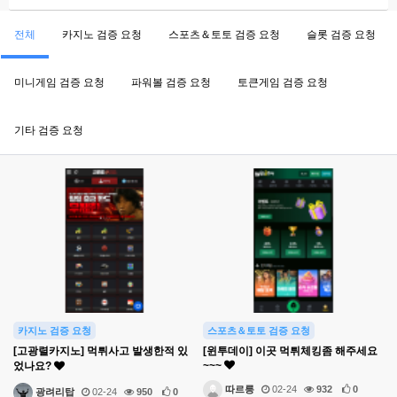
전체
카지노 검증 요청
스포츠＆토토 검증 요청
슬롯 검증 요청
미니게임 검증 요청
파워볼 검증 요청
토큰게임 검증 요청
기타 검증 요청
카지노 검증 요청
스포츠＆토토 검증 요청
[고광렬카지노] 먹튀사고 발생한적 있
[윈투데이] 이곳 먹튀체킹좀 해주세요
~~~
었나요?
따르릉
02-24
932
0
광려리탑
02-24
950
0