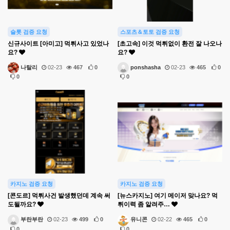
슬롯 검증 요청
스포츠＆토토 검증 요청
신규사이트 [아미고] 먹튀사고 있었나
[초고속] 이것 먹튀없이 환전 잘 나오나
요?
요?
나탈리
02-23
467
0
ponshasha
02-23
465
0
0
0
카지노 검증 요청
카지노 검증 요청
[콘도르] 먹튀사건 발생했던데 계속 써
[뉴스카지노] 여기 메이저 맞나요? 먹
도될까요?
튀이력 좀 알려주…
부란부란
02-23
499
0
유니콘
02-22
465
0
0
0