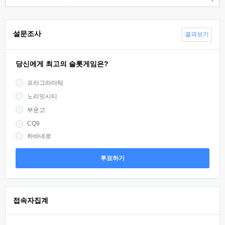
설문조사
결과보기
당신에게 최고의 슬롯게임은?
프라그라마틱
노리밋시티
부운고
CQ9
하바네로
투표하기
접속자집계