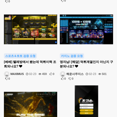
0
0
스포츠＆토토 검증 요청
카지노 검증 요청
[베베] 텔레방에서 봤는데 먹튀이력 조
영자님! [해담] 먹튀계열인지 아닌지 구
회되나요?
분되나요?
MAXIMUS
02-23
459
0
해운사주지스
02-23
501
0
0
0