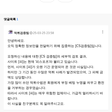
댓글목록
1
먹튀검증팀
25-03-25 23:58
안녕하세요.
오직 정확한 정보만을 전달하기 위해 집중하는 [CS검증팀]입니다.
요청하신 내용에 대한 [CS 검증팀]의 세부적 검토 결과,
사이트 [피]는 현재 '피스포츠'라 불리고 있습니다.
먼저, 사이트 [피]가 오랜 기간 운영되어 온 것은 사실입니다.
하지만 그 기간 동안 수많은 먹튀 사례가 발견되었으며, 그 피해 금
액도 상당합니다.
가장 많이 쓰던 먹튀수법은 회원에게 부정 베팅 누명을 씌우고 환전
을 거부하는 경우였습니다.
따라서 사이트 [피]는 매우 위험한 업체이니, 가급적 멀리하시기 바
랍니다.
이 사실을 친구분께도 꼭 알려주시고요.