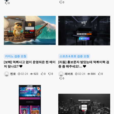
0
0
카지노 검증 요청
스포츠＆토토 검증 요청
[보해] 먹튀사고 없이 운영되온 찐 메이
[리듬] 홍보문자 받았는데 먹튀이력 검
저 맞나요?
증 좀 해주세요!…
찐로
02-24
923
0
0
레버트
02-24
884
0
0