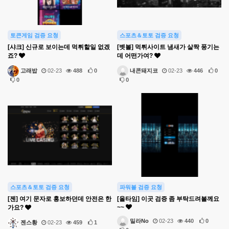
토큰게임 검증 요청
스포츠＆토토 검증 요청
[샤크] 신규로 보이는데 먹튀할일 없겠
[벳볼] 먹튀사이트 냄새가 살짝 풍기는
죠?
데 어떤가여?
고래밥
02-23
488
0
내콘돼지코
02-23
446
0
0
0
스포츠＆토토 검증 요청
파워볼 검증 요청
[젠] 여기 문자로 홍보하던데 안전은 한
[올타임] 이곳 검증 좀 부탁드려볼께요
~~
가요?
밀라No
02-23
440
0
젠스황
02-23
459
1