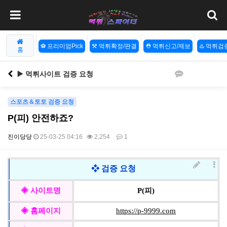
⚽️ 프리미엄Pick
⚒️ 먹튀확정/판결
⛑️ 먹튀신고/제보
♨️ 먹튀
홈
▶️ 먹튀사이트 검증 요청
스포츠＆토토 검증 요청
P(피) 안전하죠?
​진이당당
25-03-25 04:16
2,254
1
본문
❖
검증 요청
◈ 사이트명
P(
피
)
◈ 홈페이지
https://p-9999.com